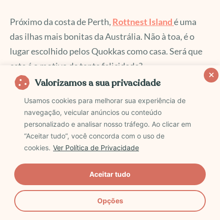
Próximo da costa de Perth,
Rottnest Island
é uma
das ilhas mais bonitas da Austrália. Não à toa, é o
lugar escolhido pelos Quokkas como casa. Será que
este é o motivo de tanta felicidade?
Valorizamos a sua privacidade
Rottnest possui 63 praias deslumbrantes banhadas
Usamos cookies para melhorar sua experiência de
por águas turquesas cristalinas. As baías, recifes de
navegação, veicular anúncios ou conteúdo
personalizado e analisar nosso tráfego. Ao clicar em
coral e naufrágios convidam os visitantes a
“Aceitar tudo”, você concorda com o uso de
desfrutarem de alguns dos melhores pontos de
cookies.
Ver Política de Privacidade
mergulho da Austrália, além de boas ondas para o
surfe.
Aceitar tudo
Em terra firme, você ainda encontra o mini marsupial
Opções
mais fofo desse mundo, encontrado apenas na