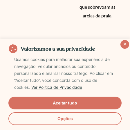
que sobrevoam as
areias da praia.
Parque Nacional Manuel Antonio
Valorizamos a sua privacidade
Usamos cookies para melhorar sua experiência de
Eu me arrependi, mas se pudesse ficaria mais um dia
navegação, veicular anúncios ou conteúdo
para conhecer o Parque Nacional Manuel Antonio.
personalizado e analisar nosso tráfego. Ao clicar em
“Aceitar tudo”, você concorda com o uso de
Nós queríamos ir, mas acabou ficando um pouco
cookies.
Ver Política de Privacidade
apertado e tivemos que tirar um dos cartões postais
do país do roteiro. Então, prepare-se e não corra o
Aceitar tudo
mesmo risco.
Opções
O Parque Nacional Manuel Antonio fica a 1 hora ao