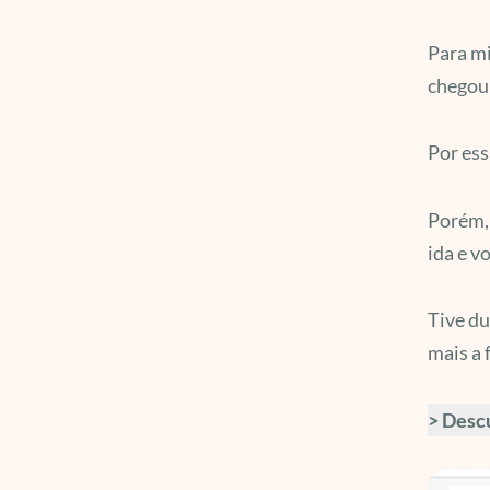
Para mi
chegou 
Por ess
Porém, 
ida e v
Tive d
mais a 
> Desc