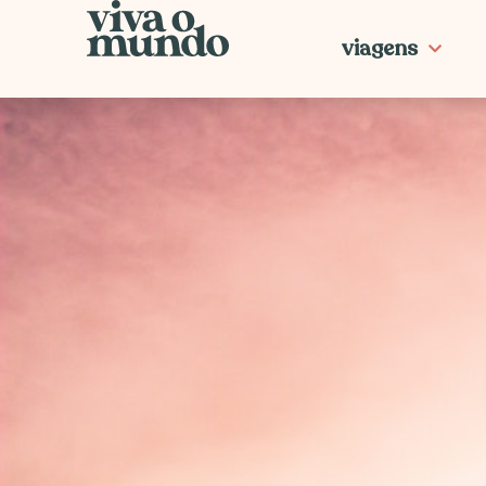
Ir
para
viagens
o
conteúdo