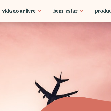
vida ao ar livre
bem-estar
produt