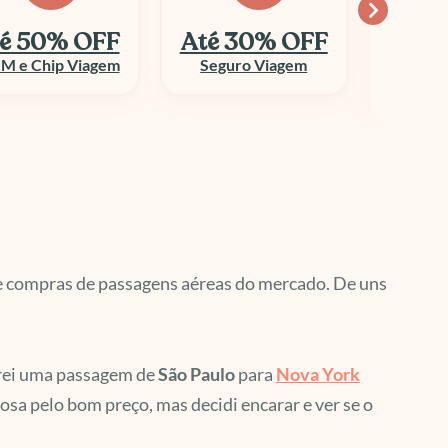
é 30% OFF
Economize
10
até 70%
Seguro Viagem
Columbi
Aluguel de Veículo
de compras de passagens aéreas do mercado. De uns
prei uma passagem de
São Paulo
para
Nova York
sa pelo bom preço, mas decidi encarar e ver se o