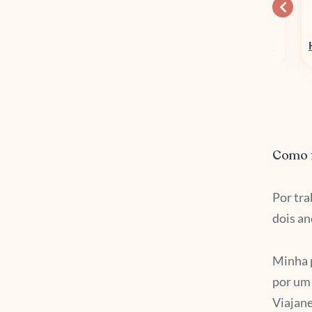
10% OFF
15% OFF
Columbia Sportswear
Hospedagens em Geral
Como f
Por tra
dois a
Minha 
por um 
Viajane