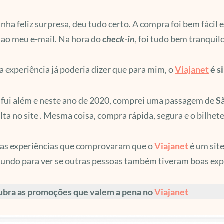
nha feliz surpresa, deu tudo certo. A compra foi bem fácil
ao meu e-mail. Na hora do
check-in
, foi tudo bem tranqui
a experiência já poderia dizer que para mim, o
Viajanet
é s
fui além e neste ano de 2020, comprei uma passagem de
Sã
olta no site . Mesma coisa, compra rápida, segura e o bilh
uas experiências que comprovaram que o
Viajanet
é um site
fundo para ver se outras pessoas também tiveram boas exp
ubra as promoções que valem a pena no
Viajanet