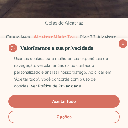
Celas de Alcatraz
Quem leva:
Alcatraz Night Tour
, Pier 33, Alcatraz
Landing, São Francisco; +1 415 981 7625; US $ 37
Valorizamos a sua privacidade
por pessoa
Usamos cookies para melhorar sua experiência de
navegação, veicular anúncios ou conteúdo
5. Explore as antigas ruínas de Petra
personalizado e analisar nosso tráfego. Ao clicar em
“Aceitar tudo”, você concorda com o uso de
cookies.
Ver Política de Privacidade
Localizada no deserto do sul da Jordânia, Petra é
uma maravilha cidade histórica, conhecida pelos
Aceitar tudo
seus incríveis templos de arenito e túmulos antigos,
esculpidos em pedra.
Opções