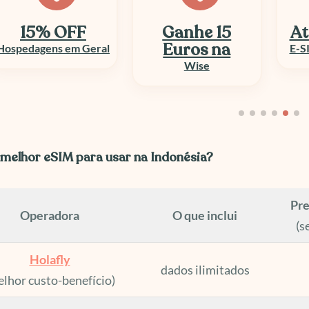
Ganhe 15
Até 50% OFF
At
Euros na
E-SIM e Chip Viagem
Wise
 melhor eSIM para usar na Indonésia?
Pre
Operadora
O que inclui
(s
Holafly
dados ilimitados
elhor custo-benefício)