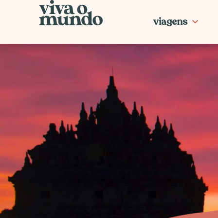
Ir
para
viagens
o
conteúdo