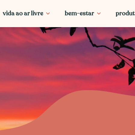
vida ao ar livre
bem-estar
produt