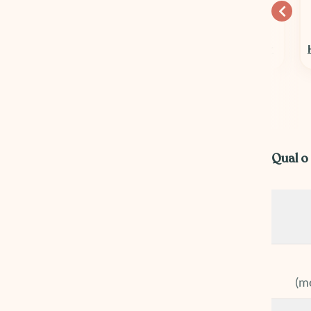
10% OFF
15% OFF
Columbia Sportswear
Hospedagens em Geral
Qual o
(m