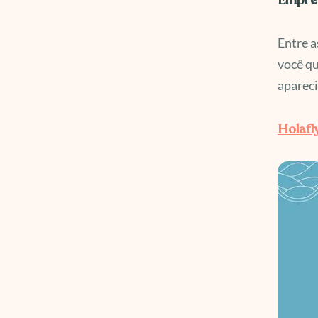
Empres
Entre a
você qu
apareci
Holafl