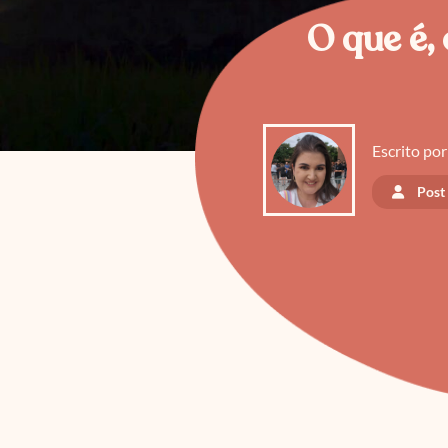
O que é,
Escrito por
Post