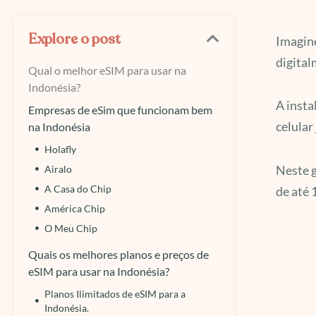
Explore o post
Imagine
digital
Qual o melhor eSIM para usar na
Indonésia?
A insta
Empresas de eSim que funcionam bem
celular
na Indonésia
Holafly
Neste g
Airalo
A Casa do Chip
de até 
América Chip
O Meu Chip
Quais os melhores planos e preços de
eSIM para usar na Indonésia?
Planos Ilimitados de eSIM para a
Indonésia.