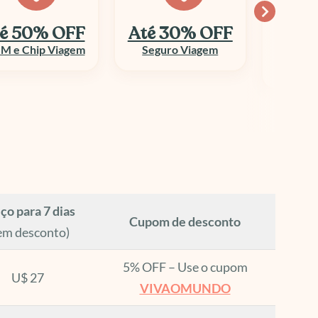
é 30% OFF
Economize
10
até 70%
Seguro Viagem
Columbi
Aluguel de Veículo
ço para 7 dias
Cupom de desconto
em desconto)
5% OFF – Use o cupom
U$ 27
VIVAOMUNDO