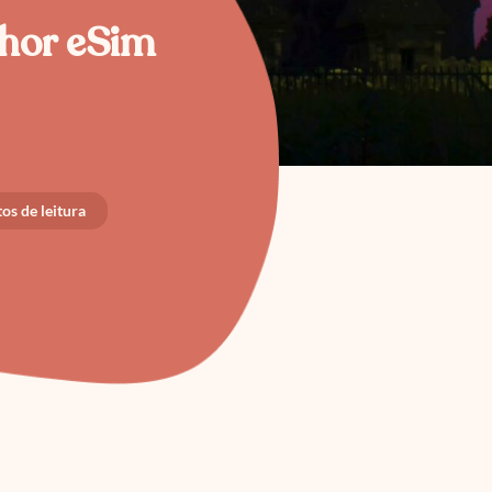
lhor eSim
os de leitura