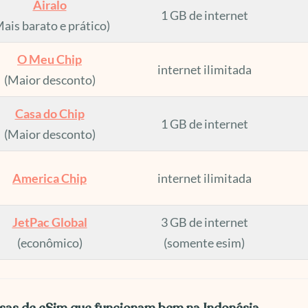
Airalo
1 GB de internet
ais barato e prático)
O Meu Chip
internet ilimitada
(Maior desconto)
Casa do Chip
1 GB de internet
(Maior desconto)
America Chip
internet ilimitada
JetPac Global
3 GB de internet
(econômico)
(somente esim)