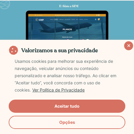
Valorizamos a sua privacidade
Usamos cookies para melhorar sua experiência de
navegação, veicular anúncios ou conteúdo
personalizado e analisar nosso tráfego. Ao clicar em
“Aceitar tudo”, você concorda com o uso de
Chamando atenção pela extensa cobertura na
cookies.
Ver Política de Privacidade
Austrália, a Casa do Chip se destaca. Seu pacote de
Chip Internacional oferece uma vasta customização
Aceitar tudo
das características, começando pela seleção do tipo
de chip, com alternativas disponíveis tanto para SIM
Opções
quanto para eSIM.