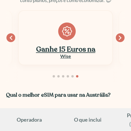
conto planos, preços e como economizar. 😉
Ganhe 15 Euros na
Wise
Qual o melhor eSIM para usar na Austrália?
P
Operadora
O que inclui