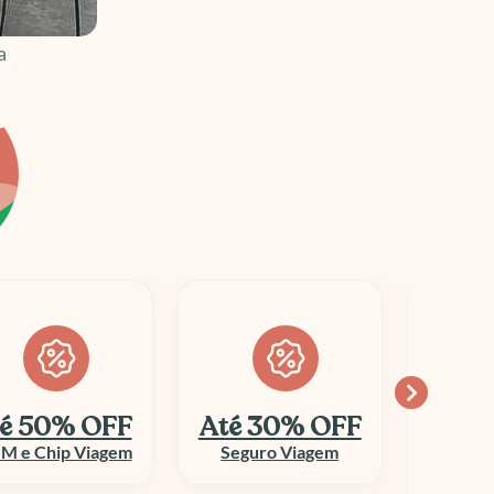
a
é 30% OFF
Economize
10
até 70%
Seguro Viagem
Columbi
Aluguel de Veículo