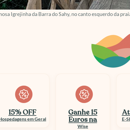
osa Igrejinha da Barra do Sahy, no canto esquerdo da prai
Ganhe 15
Até 50% OFF
At
Euros na
E-SIM e Chip Viagem
Wise