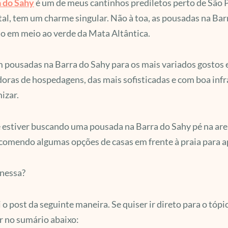
 do Sahy
é um de meus cantinhos prediletos perto de São P
tal, tem um charme singular. Não à toa, as pousadas na Ba
o em meio ao verde da Mata Altântica.
 pousadas na Barra do Sahy para os mais variados gostos 
oras de hospedagens, das mais sofisticadas e com boa inf
izar.
 estiver buscando uma pousada na Barra do Sahy pé na are
ecomendo algumas opções de casas em frente à praia para 
nessa?
 o post da seguinte maneira. Se quiser ir direto para o tó
ar no sumário abaixo: