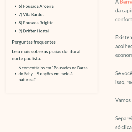
A
Barra
6) Pousada Aroeira
da capi
7) Vila Bardot
confort
8) Pousada Brigitte
9) Drifter Hostel
Existem
Perguntas frequentes
acolhed
Leia mais sobre as praias do litoral
econom
norte paulista:
6 comentários em “Pousadas na Barra
Se você
do Sahy – 9 opções em meio à
natureza”
isso, r
Vamos 
Separei
só clic