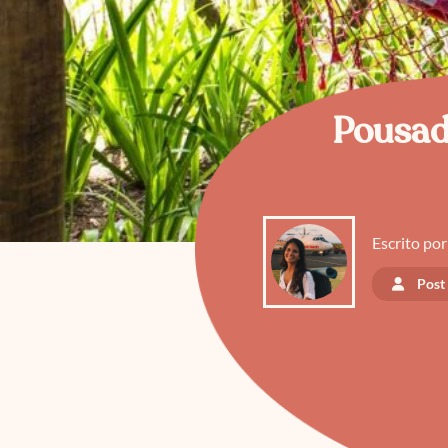
Pousad
Escrito por
Post