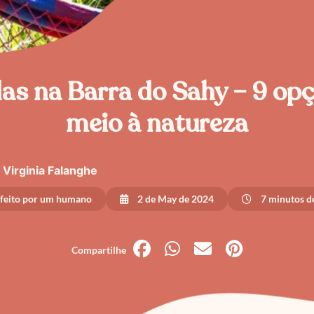
as na Barra do Sahy – 9 op
meio à natureza
Virginia Falanghe
 feito por um humano
2 de May de 2024
7 minutos de