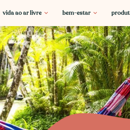
vida ao ar livre
bem-estar
produt