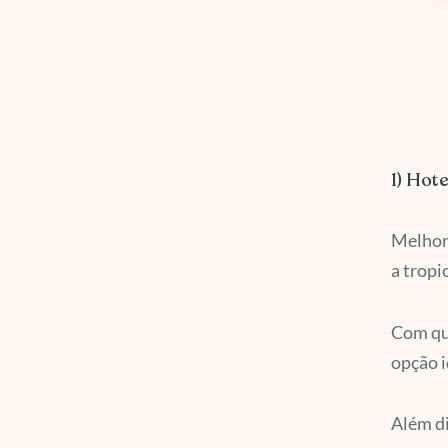
1) Hot
Melhor
a tropi
Com qua
opção i
Além di