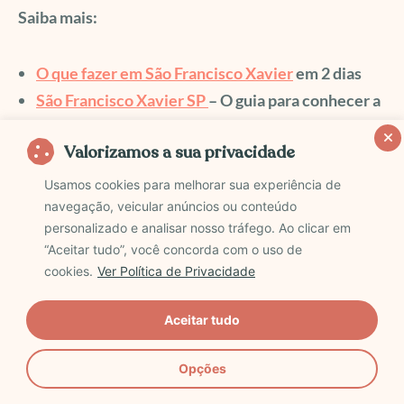
Saiba mais:
O que fazer em São Francisco Xavier
em 2 dias
São Francisco Xavier SP
– O guia para conhecer a
cidade
Valorizamos a sua privacidade
Cachoeira dos Amores – São Bento do Sapucaí
Usamos cookies para melhorar sua experiência de
navegação, veicular anúncios ou conteúdo
personalizado e analisar nosso tráfego. Ao clicar em
Esta é uma atração para quem quer mergulhar.
“Aceitar tudo”, você concorda com o uso de
cookies.
Ver Política de Privacidade
A Cachoeira dos Amores fica no caminho da Trilha do
Baúzinho, uma das três formações rochosas que
Aceitar tudo
forma o Complexo Pedra do Baú em São Bento do
Sapucaí.
Opções